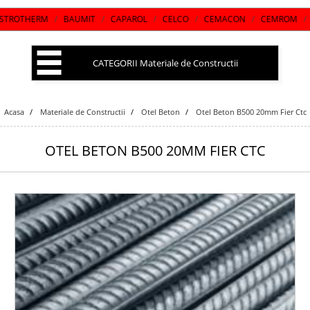
HERM
/
BAUMIT
/
CAPAROL
/
CELCO
/
CEMACON
/
CEMROM
/
CERES
CATEGORII Materiale de Constructii
Acasa
Materiale de Constructii
Otel Beton
Otel Beton B500 20mm Fier Ctc
OTEL BETON B500 20MM FIER CTC