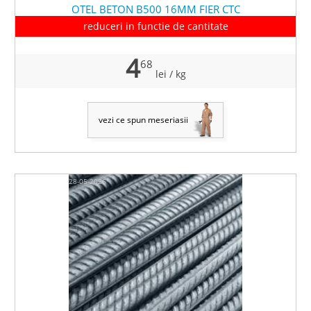
OTEL BETON B500 16MM FIER CTC
reduceri in functie de cantitate
4
68
lei
/ kg
vezi ce spun meseriasii
28-05-2026