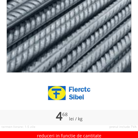
4
68
lei
/ kg
termen livrare: 1-5 zile
pretul include TVA
reduceri in functie de cantitate