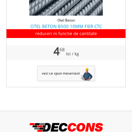
Otel Beton
OTEL BETON B500 10MM FIER CTC
reduceri in functie de cantitate
4
68
lei
/ kg
vezi ce spun meseriasii