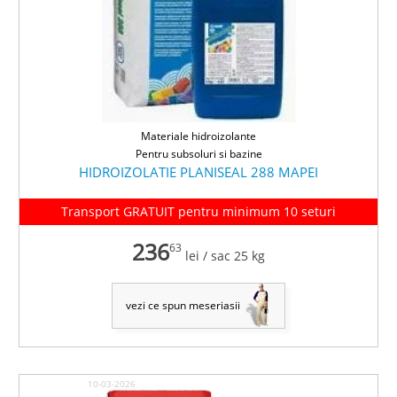
Materiale hidroizolante
Pentru subsoluri si bazine
HIDROIZOLATIE PLANISEAL 288 MAPEI
Transport GRATUIT pentru minimum 10 seturi
236
63
lei
/ sac 25 kg
vezi ce spun meseriasii
10-03-2026