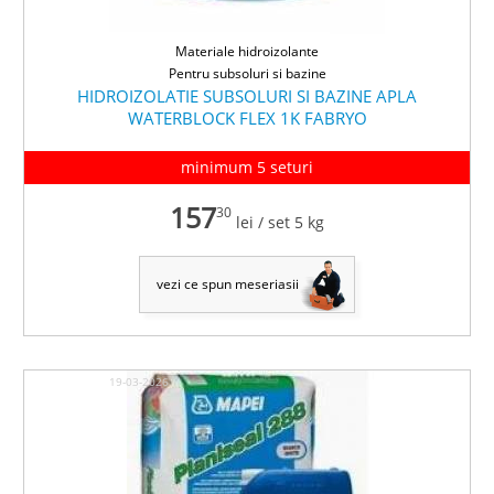
Materiale hidroizolante
Pentru subsoluri si bazine
HIDROIZOLATIE SUBSOLURI SI BAZINE APLA
WATERBLOCK FLEX 1K FABRYO
minimum 5 seturi
157
30
lei
/ set 5 kg
vezi ce spun meseriasii
19-03-2026