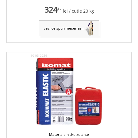
324
28
lei
/ cutie 20 kg
vezi ce spun meseriasii
10-03-2026
Materiale hidroizolante