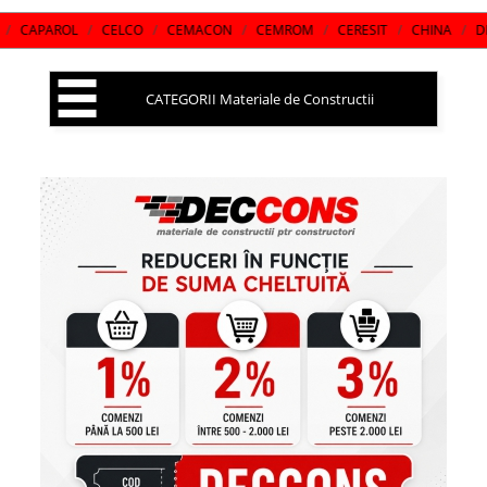
/
CELCO
/
CEMACON
/
CEMROM
/
CERESIT
/
CHINA
/
DEN BRAVEN
/
CATEGORII Materiale de Constructii