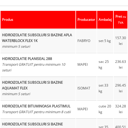
Pret
cu
Produs
Producator
Ambalaj
TVA
HIDROIZOLATIE SUBSOLURI SI BAZINE APLA
157.30
WATERBLOCK FLEX 1K
FABRYO
set 5 kg
lei
minimum 5 seturi
HIDROIZOLATIE PLANISEAL 288
sac 25
236.63
Transport GRATUIT pentru minimum 10
MAPEI
kg
lei
seturi
HIDROIZOLATIE SUBSOLURI SI BAZINE
set 33
296.45
AQUAMAT FLEX
ISOMAT
kg
lei
minimum 5 seturi
HIDROIZOLATIE BITUMINOASA PLASTIMUL
cutie 20
324.28
MAPEI
Transport GRATUIT pentru minimum 8 cutii
kg
lei
HIDROIZOLATIE SUBSOLURI SI BAZINE
set 35
400.51