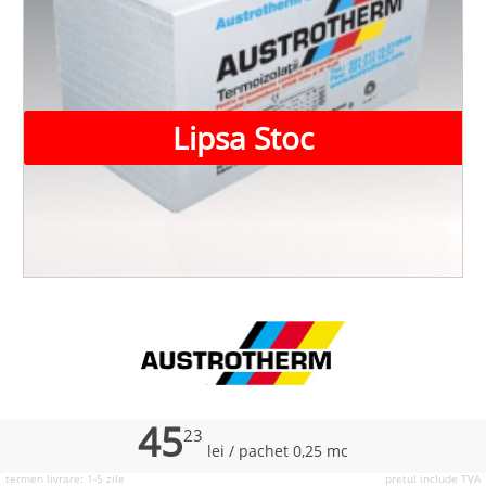
Lipsa Stoc
45
23
lei
/ pachet 0,25 mc
termen livrare: 1-5 zile
pretul include TVA