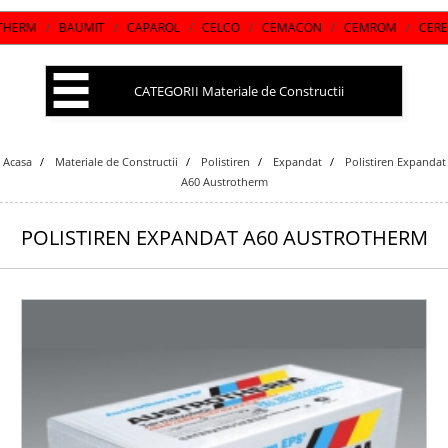
/
BAUMIT
/
CAPAROL
/
CELCO
/
CEMACON
/
CEMROM
/
CERESIT
/
CH
CATEGORII Materiale de Constructii
Acasa
Materiale de Constructii
Polistiren
Expandat
Polistiren Expandat
A60 Austrotherm
POLISTIREN EXPANDAT A60 AUSTROTHERM