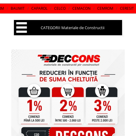
AUMIT
/
CAPAROL
/
CELCO
/
CEMACON
/
CEMROM
/
CERESIT
/
CHI
CATEGORII Materiale de Constructii