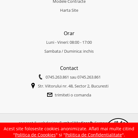
Modele Contracte
Harta Site
Orar
Luni - Vineri: 08:00 - 17:00
Sambata / Duminica: inchis
Contact
0745.263.861
sau
0745.263.861
Str. Viitorului nr. 48, Sector 2, Bucuresti
trimiteti o comanda
concept & webdesign:
Symbol Mediasoft
. Semper idem.
Acest site foloseste cookies anonimizate. Aflati mai multe citind
copertine-parasolare.ro
|
friendlyhouse.md
"
Politica de Coookies
" si "
Politica de Confidentialitate
".