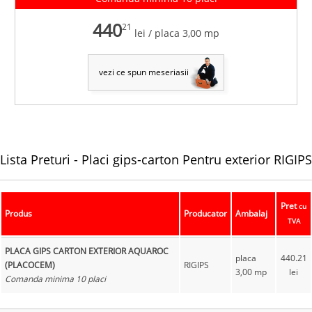
440
21
lei
/ placa 3,00 mp
vezi ce spun meseriasii
Lista Preturi -
Placi gips-carton
Pentru exterior RIGIPS
Pret
cu
Produs
Producator
Ambalaj
TVA
PLACA GIPS CARTON EXTERIOR AQUAROC
placa
440.21
(PLACOCEM)
RIGIPS
3,00 mp
lei
Comanda minima 10 placi