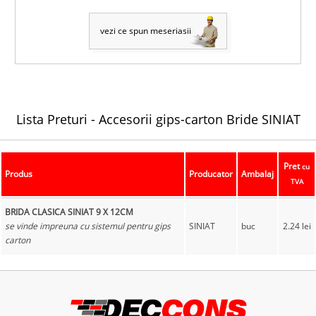
vezi ce spun meseriasii
Lista Preturi -
Accesorii gips-carton
Bride SINIAT
Pret
cu
Produs
Producator
Ambalaj
TVA
BRIDA CLASICA SINIAT 9 X 12CM
se vinde impreuna cu sistemul pentru gips
SINIAT
buc
2.24 lei
carton