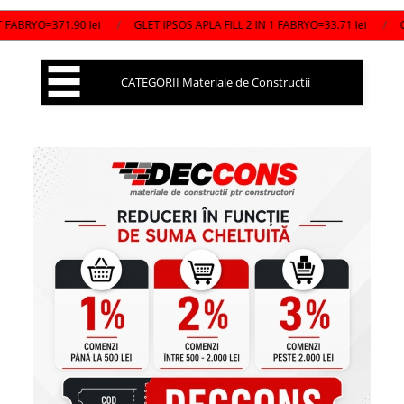
O=371.90 lei
/
GLET IPSOS APLA FILL 2 IN 1 FABRYO=33.71 lei
/
CARAMID
CATEGORII Materiale de Constructii