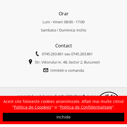
Orar
Luni - Vineri: 08:00 - 17:00
Sambata / Duminica: inchis
Contact
0745.263.861
sau
0745.263.861
Str. Viitorului nr. 48, Sector 2, Bucuresti
trimiteti o comanda
concept & webdesign:
Symbol Mediasoft
. Semper idem.
Acest site foloseste cookies anonimizate. Aflati mai multe citind
copertine-parasolare.ro
|
friendlyhouse.md
"
Politica de Coookies
" si "
Politica de Confidentialitate
".
Inchide