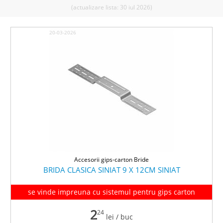
(actualizare lista: 30 iul 2026)
20-03-2026
Accesorii gips-carton Bride
BRIDA CLASICA SINIAT 9 X 12CM SINIAT
se vinde impreuna cu sistemul pentru gips carton
2
24
lei
/ buc