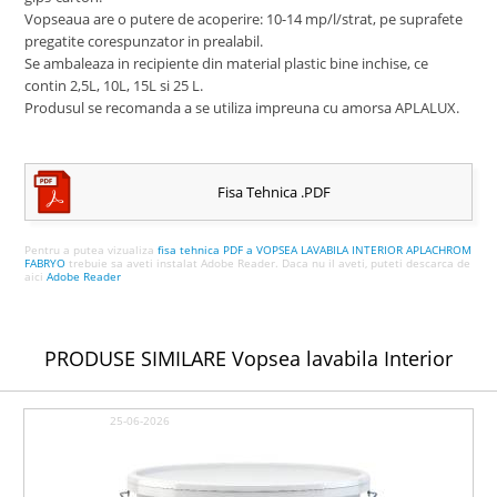
Vopseaua are o putere de acoperire: 10-14 mp/l/strat, pe suprafete
pregatite corespunzator in prealabil.
Se ambaleaza in recipiente din material plastic bine inchise, ce
contin 2,5L, 10L, 15L si 25 L.
Produsul se recomanda a se utiliza impreuna cu amorsa APLALUX.
Fisa Tehnica .PDF
Pentru a putea vizualiza
fisa tehnica PDF a VOPSEA LAVABILA INTERIOR APLACHROM
FABRYO
trebuie sa aveti instalat Adobe Reader. Daca nu il aveti, puteti descarca de
aici
Adobe Reader
PRODUSE SIMILARE
Vopsea lavabila
Interior
25-06-2026