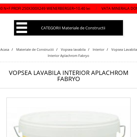
250X300X249 WIENERBERGER=10.40 lei
/
VATA MINERALA DOMO TWIN 10/5 I
CATEGORII Materiale de Constructii
Acasa
Materiale de Constructii
Vopsea lavabila
Interior
Vopsea Lavabila
Interior Aplachrom Fabryo
VOPSEA LAVABILA INTERIOR APLACHROM
FABRYO