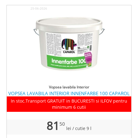
25-06-2026
Vopsea lavabila Interior
VOPSEA LAVABILA INTERIOR INNENFARBE 100 CAPAROL
In stoc.Transport GRATUIT in BUCURESTI si ILFOV pentru
minimum 6 cutii
81
50
lei
/ cutie 9 l