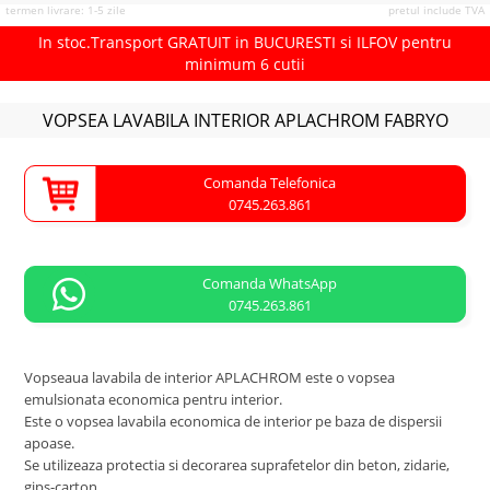
termen livrare: 1-5 zile
pretul include TVA
In stoc.Transport GRATUIT in BUCURESTI si ILFOV pentru
minimum 6 cutii
VOPSEA LAVABILA INTERIOR APLACHROM FABRYO
Comanda Telefonica
0745.263.861
Comanda WhatsApp
0745.263.861
Vopseaua lavabila de interior APLACHROM este o vopsea
emulsionata economica pentru interior.
Este o vopsea lavabila economica de interior pe baza de dispersii
apoase.
Se utilizeaza protectia si decorarea suprafetelor din beton, zidarie,
gips-carton.