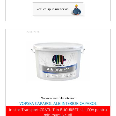
vezi ce spun meseriasii
25-06-2026
Vopsea lavabila Interior
VOPSEA CAPAROL ALB INTERIOR CAPAROL
In stoc.Transport GRATUIT in BUCURESTI si ILFOV pentru
minimum 6 cutii