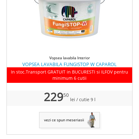
Vopsea lavabila Interior
VOPSEA LAVABILA FUNGISTOP W CAPAROL
In stoc.Transport GRATUIT in BUCURESTI si ILFOV pentru
minimum 6 cutii
229
50
lei
/ cutie 9 l
vezi ce spun meseriasii