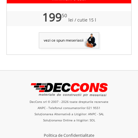
199
50
lei
/ cutie 15 l
vezi ce spun meseriasii
DecCons srl © 2007 - 2026 toate drepturile rezervate
ANPC
- Telefonul consumatorilor
021 9551
Soluționarea Alternativă a Litigiilor: ANPC - SAL
Soluționarea Online a litigiilor: SOL
Politica de Confidentialitate