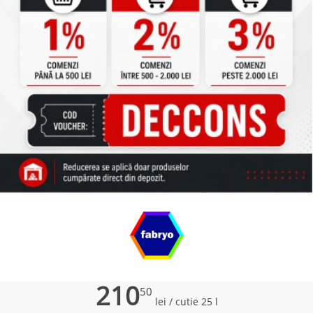
210
50
lei
/ cutie 25 l