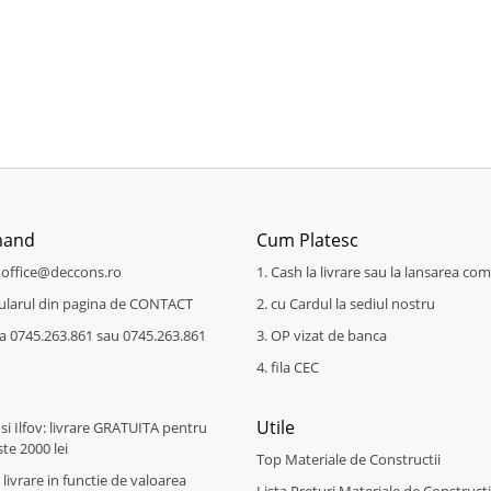
mand
Cum Platesc
a office@deccons.ro
1. Cash la livrare sau la lansarea com
mularul din pagina de CONTACT
2. cu Cardul la sediul nostru
 la 0745.263.861 sau 0745.263.861
3. OP vizat de banca
4. fila CEC
Utile
 si Ilfov: livrare GRATUITA pentru
te 2000 lei
Top Materiale de Constructii
: livrare in functie de valoarea