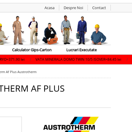
Acasa
Despre Noi
Contact
Calculator Gips-Carton
Lucrari Executate
/
VATA MINERALA DOMO TWIN 10/5 ISOVER=84.45 lei
/
GLET IPSOS APLA 
erm Af Plus Austrotherm
THERM AF PLUS