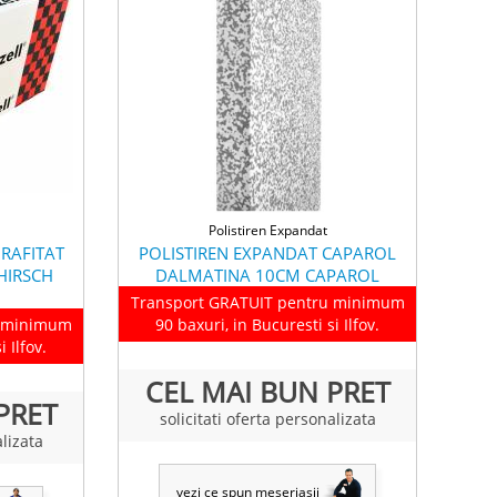
Polistiren Expandat
RAFITAT
POLISTIREN EXPANDAT CAPAROL
HIRSCH
DALMATINA 10CM CAPAROL
Transport GRATUIT pentru minimum
u minimum
90 baxuri, in Bucuresti si Ilfov.
 Ilfov.
CEL MAI BUN PRET
PRET
solicitati oferta personalizata
alizata
vezi ce spun meseriasii