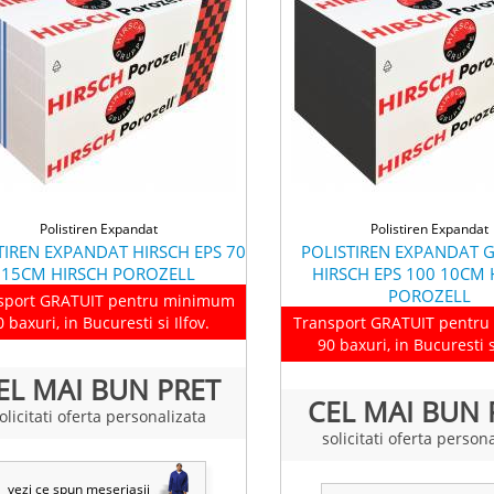
Polistiren Expandat
Polistiren Expandat
TIREN EXPANDAT HIRSCH EPS 70
POLISTIREN EXPANDAT G
15CM HIRSCH POROZELL
HIRSCH EPS 100 10CM 
POROZELL
sport GRATUIT pentru minimum
0 baxuri, in Bucuresti si Ilfov.
Transport GRATUIT pentr
90 baxuri, in Bucuresti si
EL MAI BUN PRET
CEL MAI BUN 
olicitati oferta personalizata
solicitati oferta person
vezi ce spun meseriasii