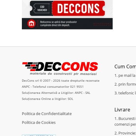
Cum Co
1. pe mail l
DecCons srl © 2007 - 2026 toate drepturile rezervate
2. prin for
ANPC
- Telefonul consumatorilor
021 9551
3. telefonic
Soluționarea Alternativă a Litigiilor: ANPC - SAL
Soluționarea Online a litigiilor: SOL
Livrare
Politica de Confidentialitate
1. Bucuresti
Politica de Cookies
comenzi pes
2. Provincie