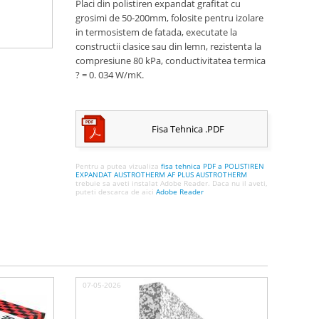
Placi din polistiren expandat grafitat cu
grosimi de 50-200mm, folosite pentru izolare
in termosistem de fatada, executate la
constructii clasice sau din lemn, rezistenta la
compresiune 80 kPa, conductivitatea termica
? = 0. 034 W/mK.
Fisa Tehnica .PDF
Pentru a putea vizualiza
fisa tehnica PDF a POLISTIREN
EXPANDAT AUSTROTHERM AF PLUS AUSTROTHERM
trebuie sa aveti instalat Adobe Reader. Daca nu il aveti,
puteti descarca de aici
Adobe Reader
07-05-2026