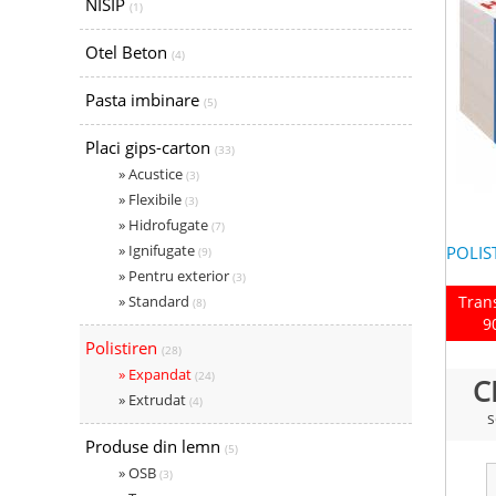
NISIP
(1)
Otel Beton
(4)
Pasta imbinare
(5)
Placi gips-carton
(33)
» Acustice
(3)
» Flexibile
(3)
» Hidrofugate
(7)
» Ignifugate
POLIS
(9)
» Pentru exterior
(3)
» Standard
Tran
(8)
9
Polistiren
(28)
» Expandat
(24)
C
» Extrudat
(4)
s
Produse din lemn
(5)
» OSB
(3)