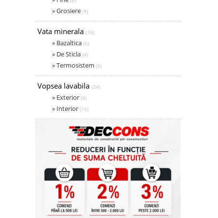
(8)
» Grosiere
(9)
Vata minerala
(16)
» Bazaltica
(6)
» De Sticla
(4)
» Termosistem
(6)
Vopsea lavabila
(24)
» Exterior
(8)
» Interior
(16)