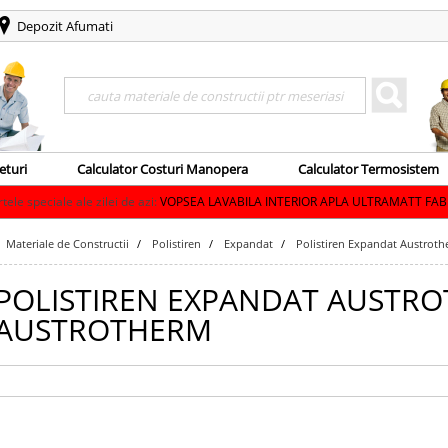
Depozit Afumati
Search
eturi
Calculator Costuri Manopera
Calculator Termosistem
ilei de azi:
VOPSEA LAVABILA INTERIOR APLA ULTRAMATT FABRYO=371.90 lei
Materiale de Constructii
Polistiren
Expandat
Polistiren Expandat Austroth
POLISTIREN EXPANDAT AUSTRO
AUSTROTHERM