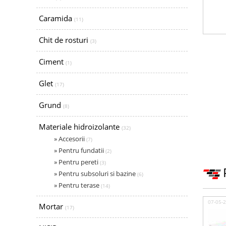
Caramida
(11)
Chit de rosturi
(3)
Ciment
(1)
Glet
(17)
Grund
(8)
Materiale hidroizolante
(32)
» Accesorii
(7)
» Pentru fundatii
(2)
» Pentru pereti
(3)
» Pentru subsoluri si bazine
(6)
» Pentru terase
(14)
07-05-
Mortar
(17)