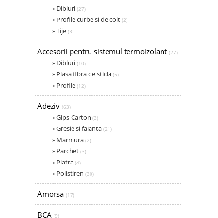
» Dibluri
(27)
» Profile curbe si de colt
(2)
» Tije
(3)
Accesorii pentru sistemul termoizolant
(27)
» Dibluri
(10)
» Plasa fibra de sticla
(5)
» Profile
(12)
Adeziv
(63)
» Gips-Carton
(3)
» Gresie si faianta
(21)
» Marmura
(2)
» Parchet
(3)
» Piatra
(4)
» Polistiren
(30)
Amorsa
(17)
BCA
(9)