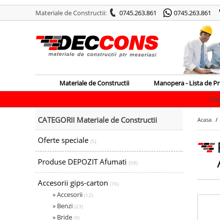
Materiale de Constructii:
0745.263.861
0745.263.861
Materiale de Constructii
Manopera - Lista de Pr
Ofertele speciale ale z
CATEGORII Materiale de Constructii
Acasa
Oferte speciale
(5)
Produse DEPOZIT Afumati
(58)
Accesorii gips-carton
(76)
» Accesorii
(12)
» Benzi
(23)
» Bride
(9)