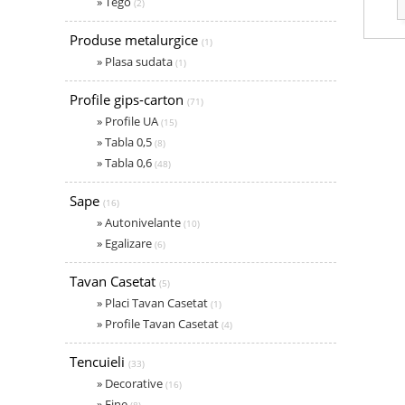
» Tego
(2)
Produse metalurgice
(1)
» Plasa sudata
(1)
Profile gips-carton
(71)
» Profile UA
(15)
» Tabla 0,5
(8)
» Tabla 0,6
(48)
Sape
(16)
» Autonivelante
(10)
» Egalizare
(6)
Tavan Casetat
(5)
» Placi Tavan Casetat
(1)
» Profile Tavan Casetat
(4)
Tencuieli
(33)
» Decorative
(16)
» Fine